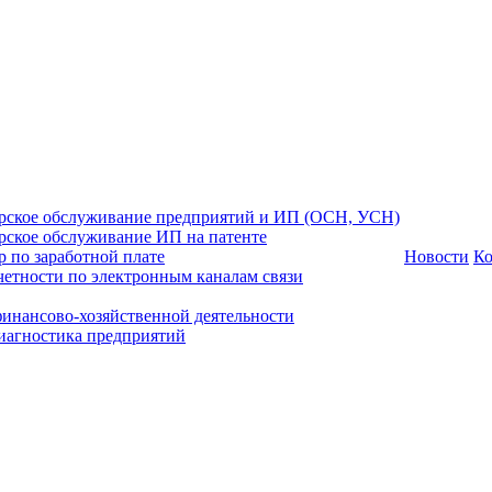
ерское обслуживание предприятий и ИП (ОСН, УСН)
рское обслуживание ИП на патенте
р по заработной плате
Новости
Ко
четности по электронным каналам связи
инансово-хозяйственной деятельности
иагностика предприятий